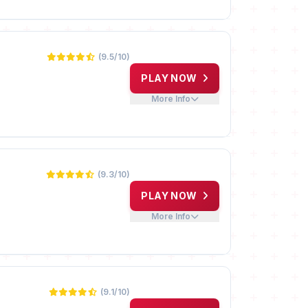
polskiej licencji
(9.5/10)
PLAY NOW
More Info
(9.3/10)
PLAY NOW
More Info
walutowych
(9.1/10)