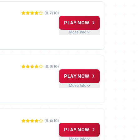
(8.7/10)
PLAY NOW
More Info
(8.6/10)
PLAY NOW
More Info
(8.4/10)
PLAY NOW
More Info