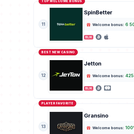
TOP WELCOME BONUS
WHY WE LIKE IT
RTP: 97%
SpinBetter
Minimalny depozyt: 10 zł
Czas wypłaty: 1–24 godziny
11
6 50
Welcome bonus:
Gry kasynowe: 6000+
BLIK
BEST NEW CASINO
WHY WE LIKE IT
RTP: 96%
Jetton
Min Deposit: 5 zł
Payout speed: Instant
12
425
Welcome bonus:
Casino Games: 7000+
BLIK
PLAYER FAVORITE
WHY WE LIKE IT
RTP: 97%
Gransino
Min Deposit: 10 zł
Payout speed: 1-3 hours
13
100
Welcome bonus:
Casino Games: 4000+