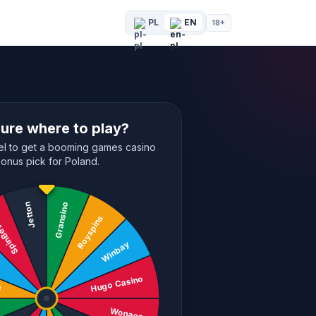
PL
EN
18+
ure where to play?
el to get a booming games casino
onus pick for Poland.