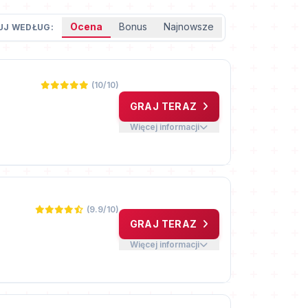
Ocena
Bonus
Najnowsze
UJ WEDŁUG:
(10/10)
GRAJ TERAZ
Więcej informacji
(9.9/10)
powolne.
GRAJ TERAZ
Więcej informacji