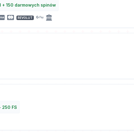
 + 150 darmowych spinów
REVOLUT
WARTO WIEDZIEĆ
Wymagania dotyczące obrotu b
ści e-portfelami
WARTO WIEDZIEĆ
Brak darmowych spinów w bonus
+ 250 FS