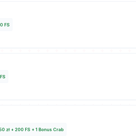
WARTO WIEDZIEĆ
Skomplikowane warunki bonusu
50 FS
WARTO WIEDZIEĆ
Fewer ongoing promotions
 FS
WARTO WIEDZIEĆ
Limited payment methods
0 zł + 200 FS + 1 Bonus Crab