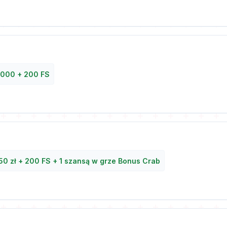
WARTO WIEDZIEĆ
Interface can feel cluttered
000 + 200 FS
WARTO WIEDZIEĆ
Limited live dealer games
0 zł + 200 FS + 1 szansą w grze Bonus Crab
WARTO WIEDZIEĆ
Smaller welcome bonus