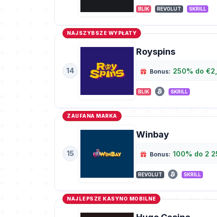
BLIK
REVOLUT
SKRILL
NAJSZYBSZE WYPŁATY
DLACZEGO POLECAMY
RTP: 97%
Royspins
Min Deposit: 20 zł
Payout speed: Under 1 hour
14
250% do €2,
Bonus:
Casino Games: 5000+
BLIK
SKRILL
ZAUFANA MARKA
DLACZEGO POLECAMY
RTP: 96%
Winbay
Min Deposit: 5 zł
Payout speed: Under 1 hour
15
100% do 2 25
Bonus:
Casino Games: 5500+
REVOLUT
SKRILL
NAJLEPSZE KASYNO MOBILNE
DLACZEGO POLECAMY
RTP: 97%