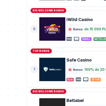
BIG WELCOME BONUS
DLACZEGO POLECAMY
Obsługa kont w PLN
iWild Casino
Duży wybór gier kasynowych i gier na żywo
Obsługa tradycyjnych płatności i kryptowalut
6
do 15 000 P
Bonus:
SKRILL
NETELLE
TOP BONUS
DLACZEGO POLECAMY
RTP: 96%
Safe Casino
Minimalny depozyt: 40 zł
Czas wypłaty: 1–24 godziny
7
100% do 20 
Bonus:
Gry kasynowe: 6000+
BLIK
JETON
M
BIG WELCOME BONUS
DLACZEGO POLECAMY
Obsługa BLIK dla szybkich płatności lokalnych
Betlabel
Niski próg wejścia i elastyczne metody bankowe