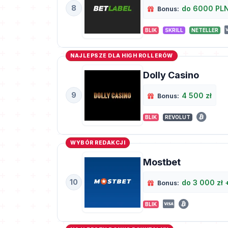
8
do 6000 PLN
Bonus:
BLIK
SKRILL
NETELLER
NAJLEPSZE DLA HIGH ROLLERÓW
DLACZEGO POLECAMY
Atrakcyjna oferta dla nowych graczy
Dolly Casino
Dobre rozwiązanie dla graczy preferujących płatno
9
4 500 zł
Bonus:
BLIK
REVOLUT
WYBÓR REDAKCJI
DLACZEGO POLECAMY
RTP: 96%
Mostbet
Minimalny depozyt: 20 zł
Czas wypłaty: do 24 godzin
10
do 3 000 zł 
Bonus:
Gry kasynowe: 5500+
BLIK